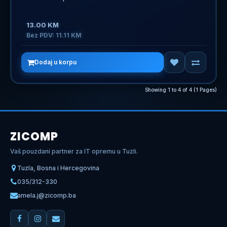
13.00 KM
Bez PDV: 11.11 KM
Dodaj u korpu
Showing 1 to 4 of 4 (1 Pages)
ZICOMP
Vaš pouzdani partner za IT opremu u Tuzli.
Tuzla, Bosna i Hercegovina
035/312-330
amela.j@zicomp.ba