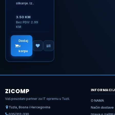
slikanje. Iz..
3.50 KM
Bez PDV: 2.99
KM
Dodaj
u
korpu
ZICOMP
INFORMACIJ
Vaš pouzdani partner za IT opremu u Tuzli.
O NAMA
Tuzla, Bosna i Hercegovina
Način dostave
035/312-330
Izjava o zaštiti