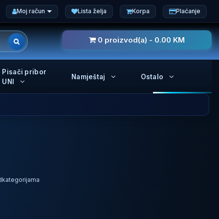
Moj račun
Lista želja
Korpa
Plaćanje
0 proizvod(a) - 0.00 KM
Pisači pribor
Namještaj
Ostalo
UNI
odkategorijama