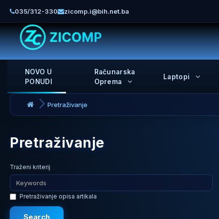
035/312-330
zicomp.i@bih.net.ba
NOVO U
Računarska
Laptopi
PONUDI
Oprema
Pretraživanje
Pretraživanje
Traženi kriterij
Pretraživanje opisa artikala