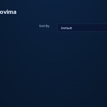
movima
Sort By: