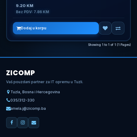
9.20 KM
Bez PDV: 7.86 KM
Dodaj u korpu
Showing 1 to 1 of 1 (1 Pages)
ZICOMP
Vaš pouzdani partner za IT opremu u Tuzli.
Tuzla, Bosna i Hercegovina
035/312-330
amela.j@zicomp.ba