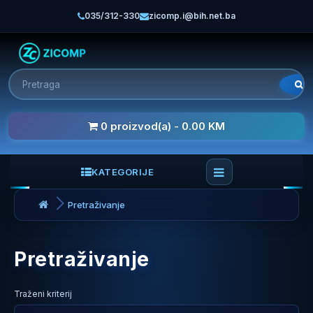
035/312-330
zicomp.i@bih.net.ba
0 proizvod(a) - 0.00 KM
KATEGORIJE
Pretraživanje
Pretraživanje
Traženi kriterij