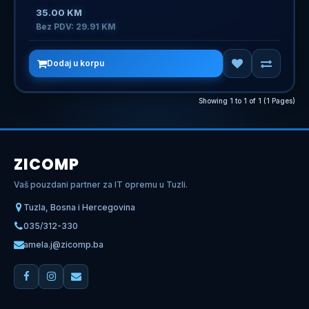
35.00 KM
Bez PDV: 29.91 KM
Dodaj u korpu
Showing 1 to 1 of 1 (1 Pages)
ZICOMP
Vaš pouzdani partner za IT opremu u Tuzli.
Tuzla, Bosna i Hercegovina
035/312-330
amela.j@zicomp.ba