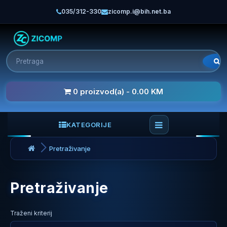
035/312-330
zicomp.i@bih.net.ba
0 proizvod(a) - 0.00 KM
KATEGORIJE
Pretraživanje
Pretraživanje
Traženi kriterij