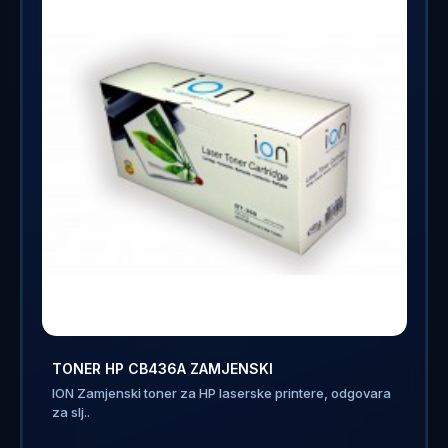
TONER HP CB436A ZAMJENSKI
ION Zamjenski toner za HP laserske printere, odgovara
za slj..