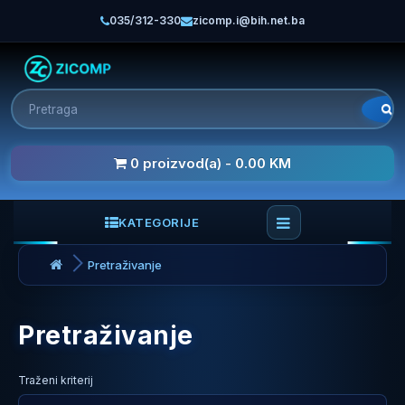
035/312-330
zicomp.i@bih.net.ba
0 proizvod(a) - 0.00 KM
KATEGORIJE
Pretraživanje
Pretraživanje
Traženi kriterij