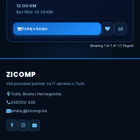
12.00 KM
Bez PDV: 10.26 KM
Dodaj u korpu
Showing 1 to 1 of 1 (1 Pages)
ZICOMP
Vaš pouzdani partner za IT opremu u Tuzli.
Tuzla, Bosna i Hercegovina
035/312-330
amela.j@zicomp.ba