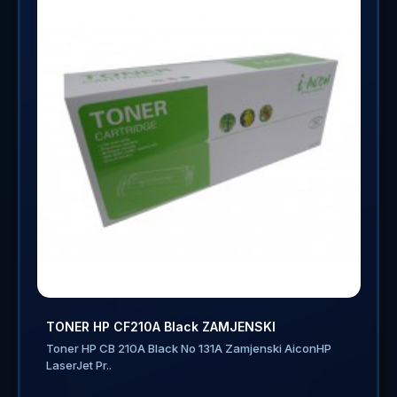
TONER HP CF210A Black ZAMJENSKI
Toner HP CB 210A Black No 131A Zamjenski AiconHP
LaserJet Pr..