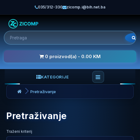
035/312-330
zicomp.i@bih.net.ba
0 proizvod(a) - 0.00 KM
KATEGORIJE
Pretraživanje
Pretraživanje
Traženi kriterij