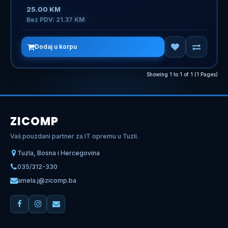
25.00 KM
Bez PDV: 21.37 KM
Dodaj u korpu
Showing 1 to 1 of 1 (1 Pages)
ZICOMP
Vaš pouzdani partner za IT opremu u Tuzli.
Tuzla, Bosna i Hercegovina
035/312-330
amela.j@zicomp.ba