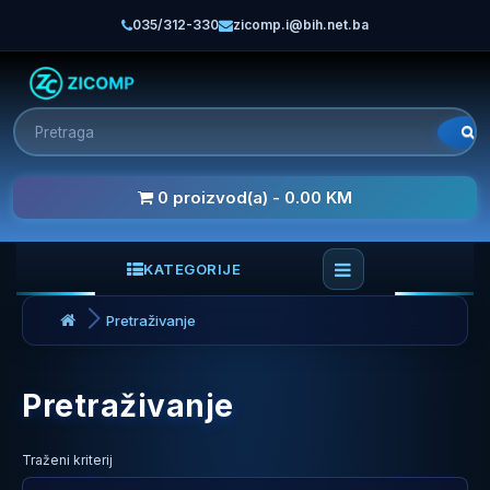
035/312-330
zicomp.i@bih.net.ba
0 proizvod(a) - 0.00 KM
KATEGORIJE
Pretraživanje
Pretraživanje
Traženi kriterij