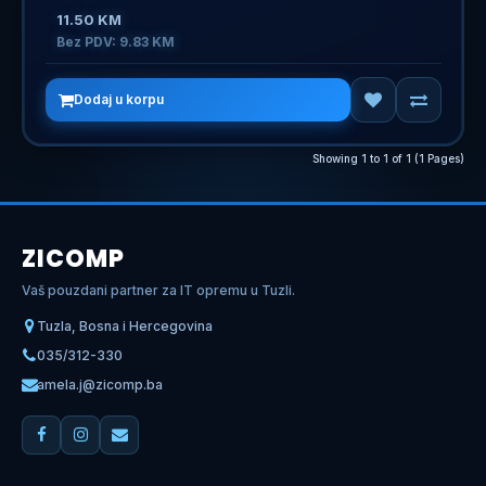
11.50 KM
Bez PDV: 9.83 KM
Dodaj u korpu
Showing 1 to 1 of 1 (1 Pages)
ZICOMP
Vaš pouzdani partner za IT opremu u Tuzli.
Tuzla, Bosna i Hercegovina
035/312-330
amela.j@zicomp.ba