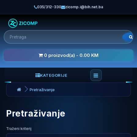
035/312-330
zicomp.i@bih.net.ba
0 proizvod(a) - 0.00 KM
KATEGORIJE
Pretraživanje
Pretraživanje
Traženi kriterij