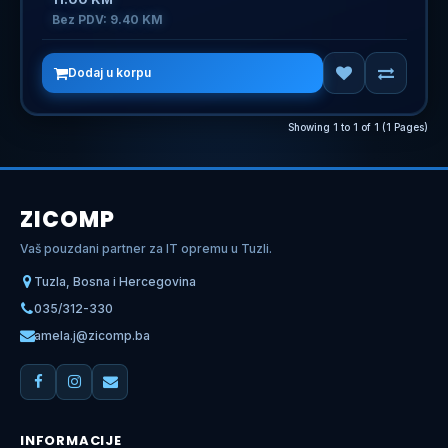
Bez PDV: 9.40 KM
Dodaj u korpu
Showing 1 to 1 of 1 (1 Pages)
ZICOMP
Vaš pouzdani partner za IT opremu u Tuzli.
Tuzla, Bosna i Hercegovina
035/312-330
amela.j@zicomp.ba
INFORMACIJE