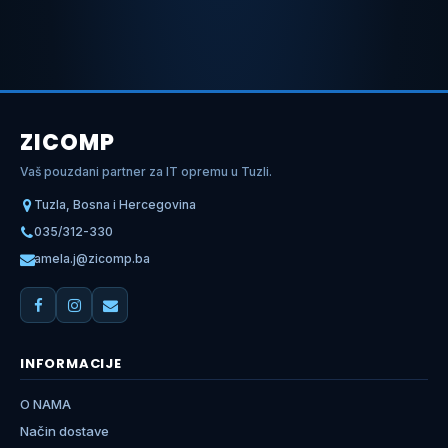
ZICOMP
Vaš pouzdani partner za IT opremu u Tuzli.
Tuzla, Bosna i Hercegovina
035/312-330
amela.j@zicomp.ba
INFORMACIJE
O NAMA
Način dostave