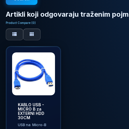
Artikli koji odgovaraju traženim poj
Product Compare (0)
KABLO USB -
MICRO B za
EXTERNI HDD
30CM
USB na Micro-B