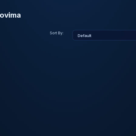
movima
Sort By: