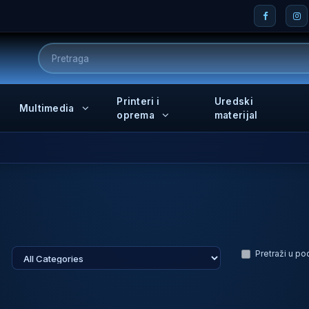
Printeri i
Uredski
Multimedia
oprema
materijal
Pretraži u p