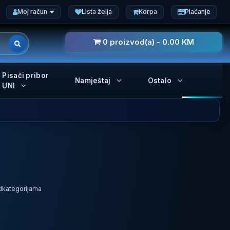
Moj račun
Lista želja
Korpa
Plaćanje
0 proizvod(a) - 0.00 KM
Pisači pribor
Namještaj
Ostalo
UNI
odkategorijama