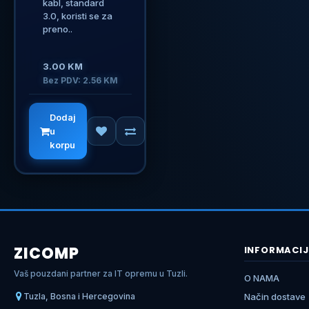
kabl, standard
3.0, koristi se za
preno..
3.00 KM
Bez PDV: 2.56 KM
Dodaj
u
korpu
ZICOMP
INFORMACIJ
Vaš pouzdani partner za IT opremu u Tuzli.
O NAMA
Tuzla, Bosna i Hercegovina
Način dostave