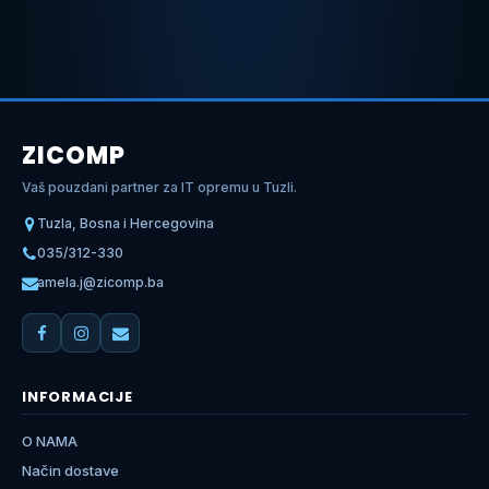
ZICOMP
Vaš pouzdani partner za IT opremu u Tuzli.
Tuzla, Bosna i Hercegovina
035/312-330
amela.j@zicomp.ba
INFORMACIJE
O NAMA
Način dostave