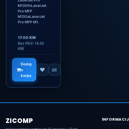
LaserJet Pro
M130fnLaserJet
Pro MFP
M130aLaserJet
Pro MFP M1..
17.00 KM
Bez PDV: 14.53
KM
Dodaj
u
korpu
ZICOMP
INFORMACIJ