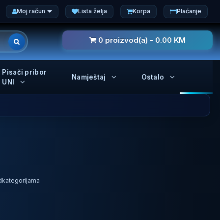
Moj račun
Lista želja
Korpa
Plaćanje
0 proizvod(a) - 0.00 KM
Pisači pribor
Namještaj
Ostalo
UNI
odkategorijama