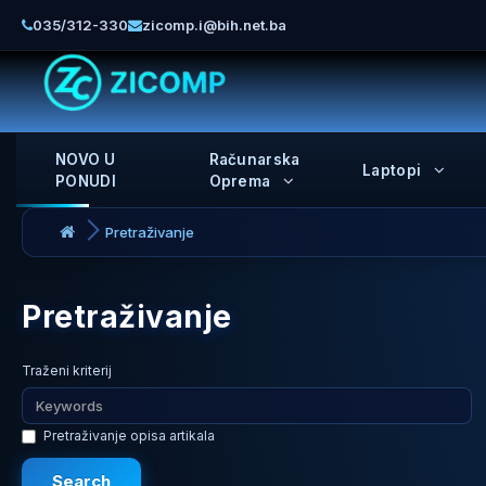
035/312-330
zicomp.i@bih.net.ba
NOVO U
Računarska
Laptopi
PONUDI
Oprema
Pretraživanje
Pretraživanje
Traženi kriterij
Pretraživanje opisa artikala