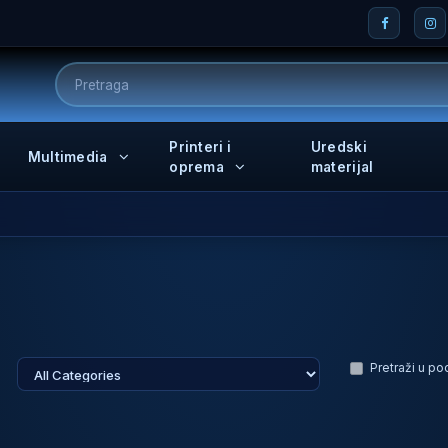
Printeri i
Uredski
Multimedia
oprema
materijal
Pretraži u p