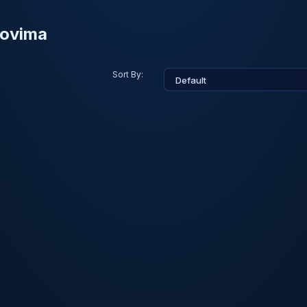
movima
Sort By: