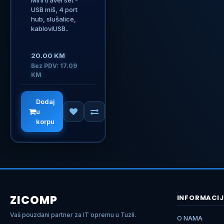
Mini travel set -
USB miš, 4 port
hub, slušalice,
kabloviUSB..
20.00 KM
Bez PDV: 17.09
KM
Dodaj
u
korpu
ZICOMP
INFORMACIJ
Vaš pouzdani partner za IT opremu u Tuzli.
O NAMA