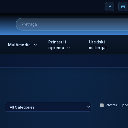
Printeri i
Uredski
Multimedia
oprema
materijal
Pretraži u p