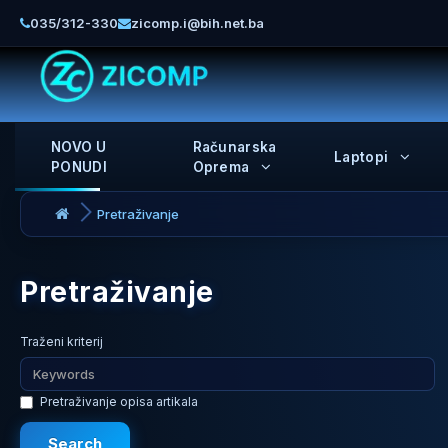
035/312-330
zicomp.i@bih.net.ba
NOVO U
Računarska
Laptopi
PONUDI
Oprema
Pretraživanje
Pretraživanje
Traženi kriterij
Pretraživanje opisa artikala