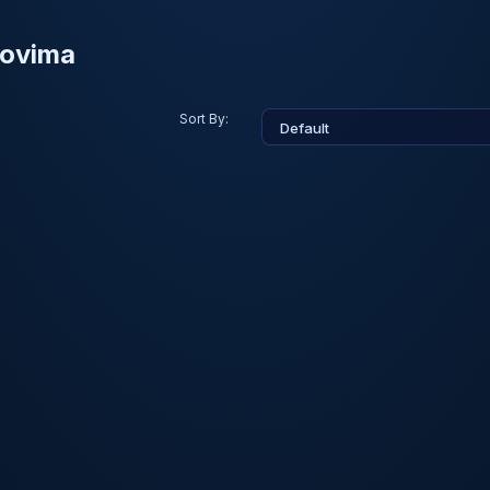
movima
Sort By: