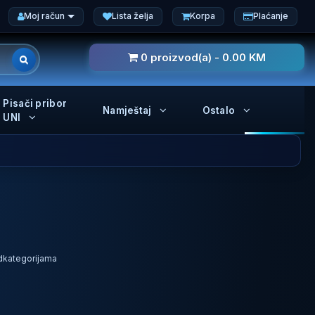
Moj račun
Lista želja
Korpa
Plaćanje
0 proizvod(a) - 0.00 KM
Pisači pribor
Namještaj
Ostalo
UNI
odkategorijama