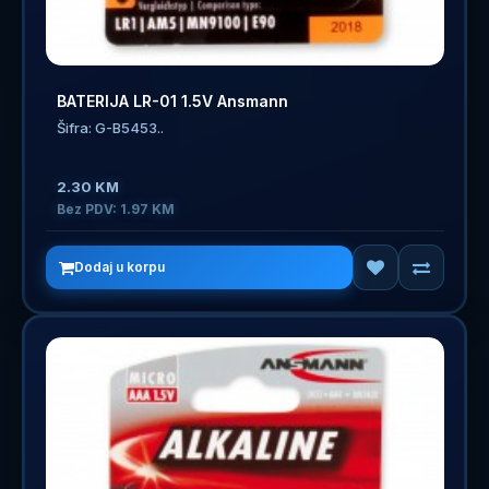
BATERIJA LR-01 1.5V Ansmann
Šifra: G-B5453..
2.30 KM
Bez PDV: 1.97 KM
Dodaj u korpu