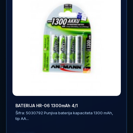
BATERIJA HR-06 1300mAh 4/1
Šifra: 5030792 Punjiva baterija kapaciteta 1300 mAh,
tip AA...