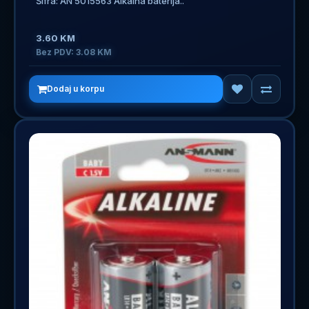
Šifra: AN 5015563 Alkalna baterija..
3.60 KM
Bez PDV: 3.08 KM
Dodaj u korpu