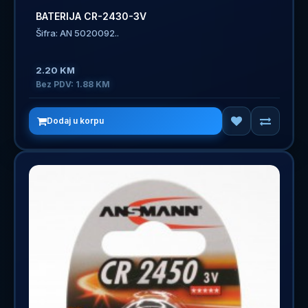
BATERIJA CR-2430-3V
Šifra: AN 5020092..
2.20 KM
Bez PDV: 1.88 KM
Dodaj u korpu