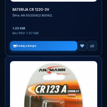
BATERIJA CR 1220-3V
Šifra: AN 5020062/ B0062..
1.25 KM
Bez PDV: 1.07 KM
Dodaj u korpu