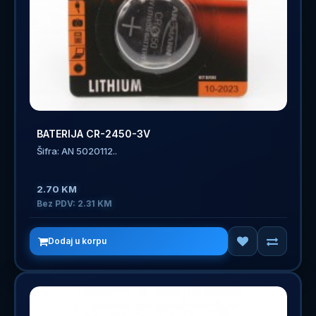
BATERIJA CR-2450-3V
Šifra: AN 5020112..
2.70 KM
Bez PDV: 2.31 KM
Dodaj u korpu