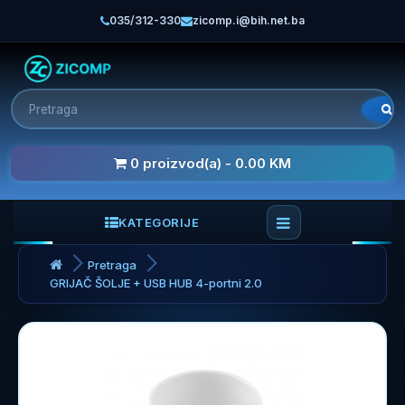
035/312-330
zicomp.i@bih.net.ba
0 proizvod(a) - 0.00 KM
KATEGORIJE
Pretraga
GRIJAČ ŠOLJE + USB HUB 4-portni 2.0