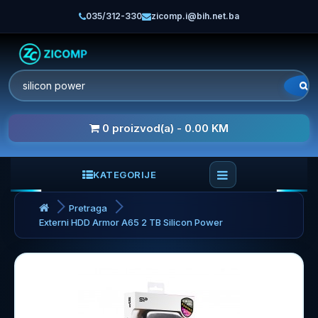
035/312-330
zicomp.i@bih.net.ba
0 proizvod(a) - 0.00 KM
KATEGORIJE
Pretraga
Externi HDD Armor A65 2 TB Silicon Power