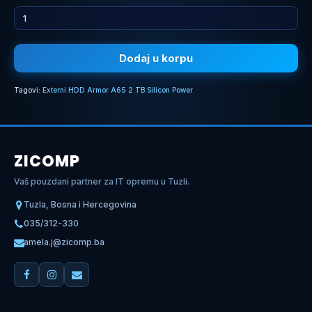
Dodaj u korpu
Tagovi:
Externi HDD Armor A65 2 TB Silicon Power
ZICOMP
Vaš pouzdani partner za IT opremu u Tuzli.
Tuzla, Bosna i Hercegovina
035/312-330
amela.j@zicomp.ba