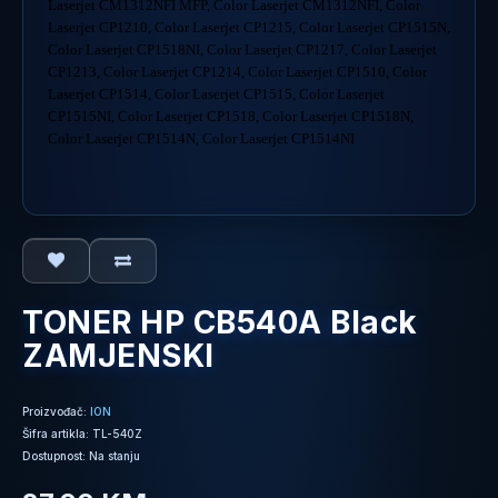
Laserjet CM1312NFI MFP, Color Laserjet CM1312NFI, Color
Laserjet CP1210, Color Laserjet CP1215, Color Laserjet CP1515N,
Color Laserjet CP1518NI, Color Laserjet CP1217, Color Laserjet
CP1213, Color Laserjet CP1214, Color Laserjet CP1510, Color
Laserjet CP1514, Color Laserjet CP1515, Color Laserjet
CP1515NI, Color Laserjet CP1518, Color Laserjet CP1518N,
Color Laserjet CP1514N, Color Laserjet CP1514NI
TONER HP CB540A Black
ZAMJENSKI
Proizvođač:
ION
Šifra artikla: TL-540Z
Dostupnost: Na stanju