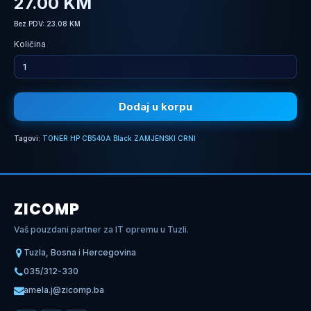
27.00 KM
Bez PDV: 23.08 KM
Količina
Dodaj u korpu
Tagovi:
TONER HP CB540A Black ZAMJENSKI CRNI
ZICOMP
Vaš pouzdani partner za IT opremu u Tuzli.
Tuzla, Bosna i Hercegovina
035/312-330
amela.j@zicomp.ba