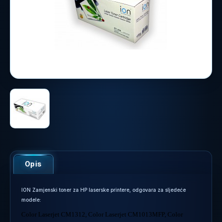
Opis
ION Zamjenski toner za HP laserske printere, odgovara za sljedeće
modele:
Color Laserjet CM1312, Color Laserjet CM1013MFP, Color