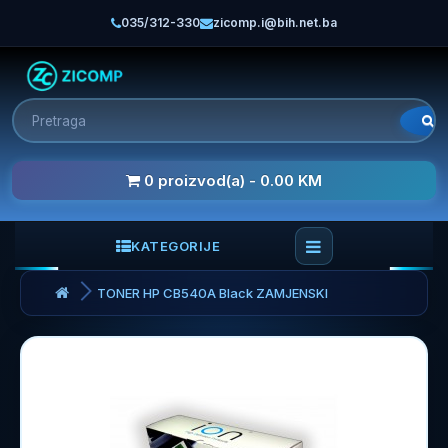
035/312-330
zicomp.i@bih.net.ba
0 proizvod(a) - 0.00 KM
KATEGORIJE
TONER HP CB540A Black ZAMJENSKI