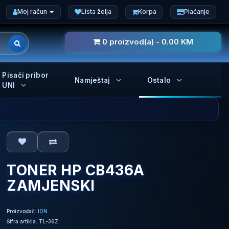
Moj račun
Lista želja
Korpa
Plaćanje
0 proizvod(a) - 0.00 KM
Pisači pribor
Namještaj
Ostalo
UNI
TONER HP CB436A
ZAMJENSKI
Proizvođač:
ION
Šifra artikla: TL-36Z