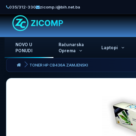
035/312-330
zicomp.i@bih.net.ba
NOVO U
Računarska
Laptopi
PONUDI
Oprema
TONER HP CB436A ZAMJENSKI