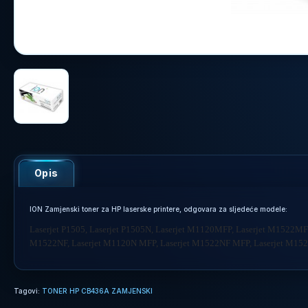
Opis
ION Zamjenski toner za HP laserske printere, odgovara za sljedeće modele:
Laserjet P1505, Laserjet P1505N, Laserjet M1120MFP, Laserjet M1522MFP
M1522NF, Laserjet M1120N MFP, Laserjet M1522NF MFP, Laserjet M1
Tagovi:
TONER HP CB436A ZAMJENSKI