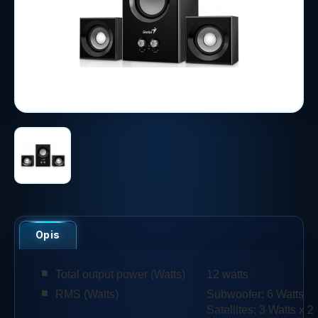
Opis
■
Total output power (Watts)
12 watts
■
RMS (Watts)
Subwoofer: 6 Watts
Satellites: 3 Watts x 2