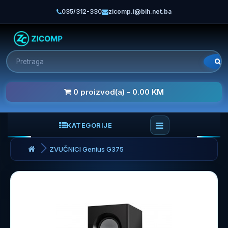
035/312-330
zicomp.i@bih.net.ba
0 proizvod(a) - 0.00 KM
KATEGORIJE
ZVUČNICI Genius G375