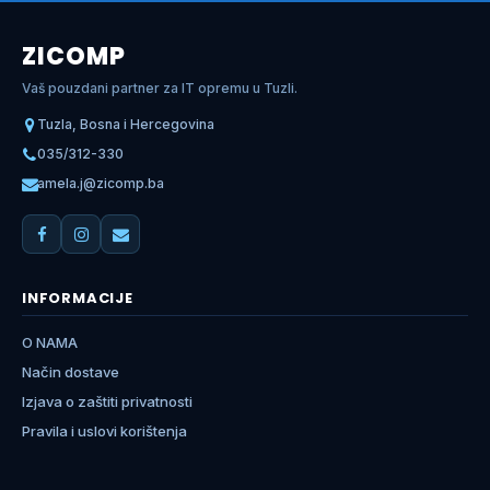
ZICOMP
Vaš pouzdani partner za IT opremu u Tuzli.
Tuzla, Bosna i Hercegovina
035/312-330
amela.j@zicomp.ba
INFORMACIJE
O NAMA
Način dostave
Izjava o zaštiti privatnosti
Pravila i uslovi korištenja