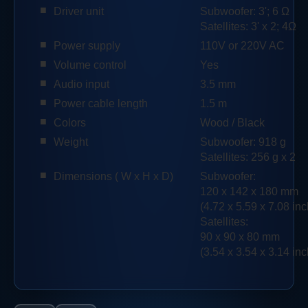
■
Driver unit
Subwoofer: 3'; 6 Ω
Satellites: 3' x 2; 4Ω
■
Power supply
110V or 220V AC
■
Volume control
Yes
■
Audio input
3.5 mm
■
Power cable length
1.5 m
■
Colors
Wood / Black
■
Weight
Subwoofer: 918 g
Satellites: 256 g x 2
■
Dimensions ( W x H x D)
Subwoofer:
120 x 142 x 180 mm
(4.72 x 5.59 x 7.08 in
Satellites:
90 x 90 x 80 mm
(3.54 x 3.54 x 3.14 in