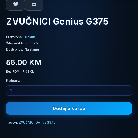
ZVUČNICI Genius G375
Proizvođač:
Genius
Šifra artikla: Z-G375
Dostupnost: Na stanju
55.00 KM
Bez PDV: 47.01 KM
Količina
Dodaj u korpu
Tagovi:
ZVUČNICI Genius G375