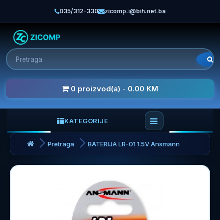
035/312-330
zicomp.i@bih.net.ba
0 proizvod(a) - 0.00 KM
KATEGORIJE
Pretraga
BATERIJA LR-01 1.5V Ansmann