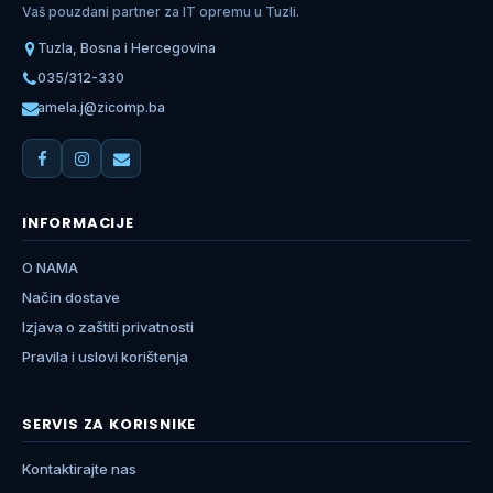
Vaš pouzdani partner za IT opremu u Tuzli.
Tuzla, Bosna i Hercegovina
035/312-330
amela.j@zicomp.ba
INFORMACIJE
O NAMA
Način dostave
Izjava o zaštiti privatnosti
Pravila i uslovi korištenja
SERVIS ZA KORISNIKE
Kontaktirajte nas