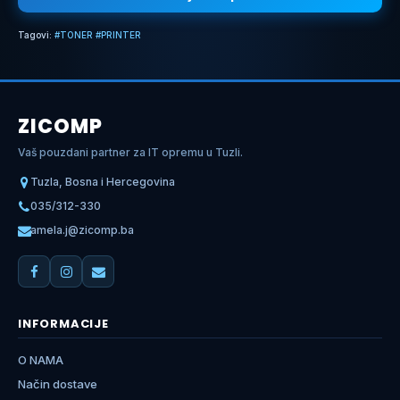
Tagovi:
#TONER #PRINTER
ZICOMP
Vaš pouzdani partner za IT opremu u Tuzli.
Tuzla, Bosna i Hercegovina
035/312-330
amela.j@zicomp.ba
INFORMACIJE
O NAMA
Način dostave