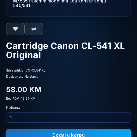
MX535 i sličnim modelima koji koriste seriju
540/541.
Cartridge Canon CL-541 XL
Original
Šifra artikla: CC-CL541XL
Dostupnost: Na stanju
58.00 KM
Bez PDV: 49.57 KM
Količina
Dodaj u korpu