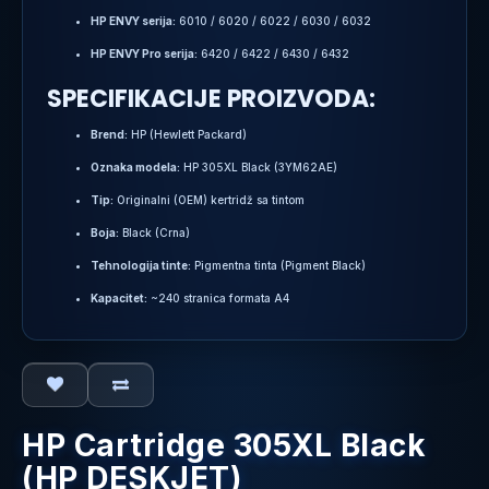
HP ENVY serija:
6010 / 6020 / 6022 / 6030 / 6032
HP ENVY Pro serija:
6420 / 6422 / 6430 / 6432
SPECIFIKACIJE PROIZVODA:
Brend:
HP (Hewlett Packard)
Oznaka modela:
HP 305XL Black (3YM62AE)
Tip:
Originalni (OEM) kertridž sa tintom
Boja:
Black (Crna)
Tehnologija tinte:
Pigmentna tinta (Pigment Black)
Kapacitet:
~240 stranica formata A4
HP Cartridge 305XL Black
(HP DESKJET)