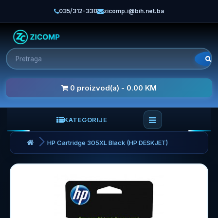
035/312-330
zicomp.i@bih.net.ba
0 proizvod(a) - 0.00 KM
KATEGORIJE
HP Cartridge 305XL Black (HP DESKJET)