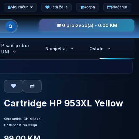
Moj račun
Lista želja
Korpa
Plaćanje
0 proizvod(a) - 0.00 KM
Pisači pribor
Namještaj
Ostalo
UNI
Cartridge HP 953XL Yellow
Šifra artikla: CH-953YXL
Dostupnost: Na stanju
99.00 KM