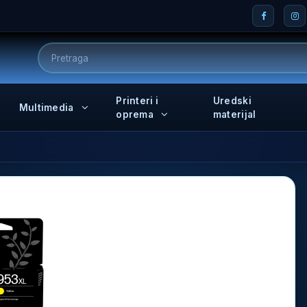
Printeri i
Uredski
Multimedia
oprema
materijal