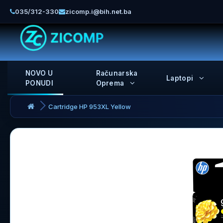
035/312-330
zicomp.i@bih.net.ba
NOVO U
Računarska
Laptopi
PONUDI
Oprema
Cartridge HP 953XL Yellow