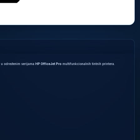
ti u određenim serijama
HP OfficeJet Pro
multifunkcionalnih tintnih printera.