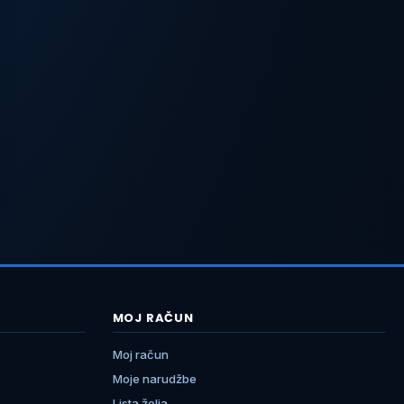
MOJ RAČUN
Moj račun
Moje narudžbe
Lista želja