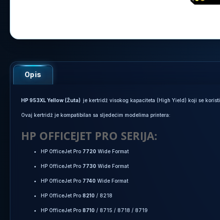
Opis
HP 953XL Yellow (Žuta)
je kertridž visokog kapaciteta (High Yield) koji se koris
Ovaj kertridž je kompatibilan sa sljedećim modelima printera:
HP OFFICEJET PRO SERIJA:
HP OfficeJet Pro
7720
Wide Format
HP OfficeJet Pro
7730
Wide Format
HP OfficeJet Pro
7740
Wide Format
HP OfficeJet Pro
8210
/ 8218
HP OfficeJet Pro
8710
/ 8715 / 8718 / 8719