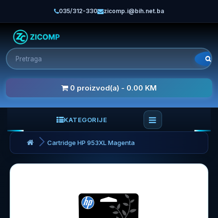
035/312-330
zicomp.i@bih.net.ba
0 proizvod(a) - 0.00 KM
KATEGORIJE
Cartridge HP 953XL Magenta