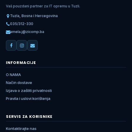
Vaš pouzdani partner za IT opremu u Tuzli.
Tuzla, Bosna i Hercegovina
035/312-330
amela.j@zicomp.ba
INFORMACIJE
O NAMA
Način dostave
Izjava o zaštiti privatnosti
Pravila i uslovi korištenja
SERVIS ZA KORISNIKE
Kontaktirajte nas