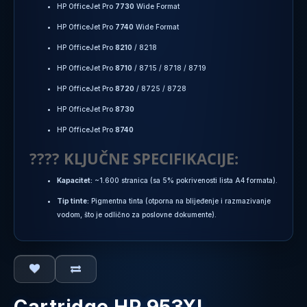
HP OfficeJet Pro
7730
Wide Format
HP OfficeJet Pro
7740
Wide Format
HP OfficeJet Pro
8210
/ 8218
HP OfficeJet Pro
8710
/ 8715 / 8718 / 8719
HP OfficeJet Pro
8720
/ 8725 / 8728
HP OfficeJet Pro
8730
HP OfficeJet Pro
8740
???? KLJUČNE SPECIFIKACIJE:
Kapacitet:
~1.600 stranica (sa 5% pokrivenosti lista A4 formata).
Tip tinte:
Pigmentna tinta (otporna na blijeđenje i razmazivanje
vodom, što je odlično za poslovne dokumente).