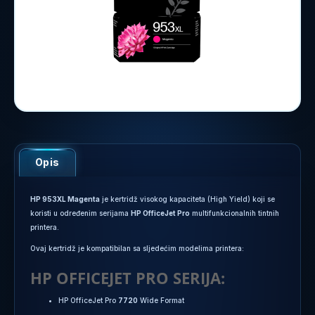
Opis
HP 953XL Magenta
je kertridž visokog kapaciteta (High Yield) koji se
koristi u određenim serijama
HP OfficeJet Pro
multifunkcionalnih tintnih
printera.
Ovaj kertridž je kompatibilan sa sljedećim modelima printera:
HP OFFICEJET PRO SERIJA:
HP OfficeJet Pro
7720
Wide Format