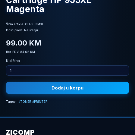
Cartridge HP 953XL
Magenta
Šifra artikla: CH-953MXL
Dostupnost: Na stanju
99.00 KM
Bez PDV: 84.62 KM
Količina
Dodaj u korpu
Tagovi:
#TONER #PRINTER
ZICOMP