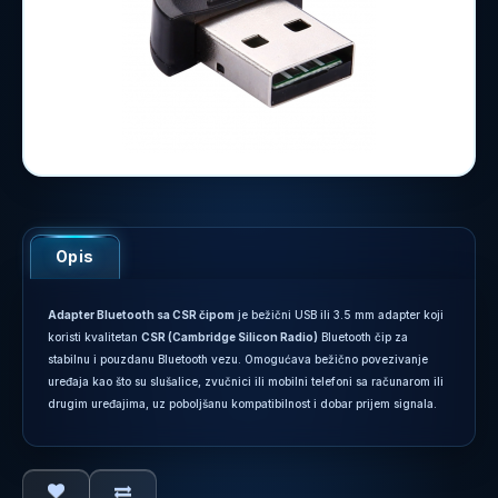
Opis
Adapter Bluetooth sa CSR čipom
je bežični USB ili 3.5 mm adapter koji
koristi kvalitetan
CSR (Cambridge Silicon Radio)
Bluetooth čip za
stabilnu i pouzdanu Bluetooth vezu. Omogućava bežično povezivanje
uređaja kao što su slušalice, zvučnici ili mobilni telefoni sa računarom ili
drugim uređajima, uz poboljšanu kompatibilnost i dobar prijem signala.