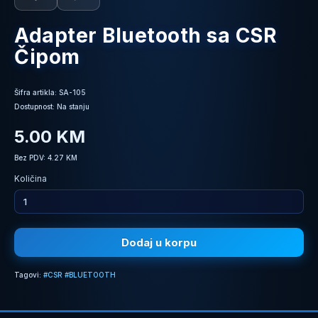
Adapter Bluetooth sa CSR
Čipom
Šifra artikla: SA-105
Dostupnost: Na stanju
5.00 KM
Bez PDV: 4.27 KM
Količina
Dodaj u korpu
Tagovi:
#CSR #BLUETOOTH