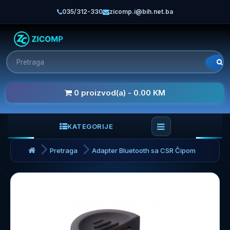
035/312-330
zicomp.i@bih.net.ba
0 proizvod(a) - 0.00 KM
KATEGORIJE
Pretraga
Adapter Bluetooth sa CSR Čipom