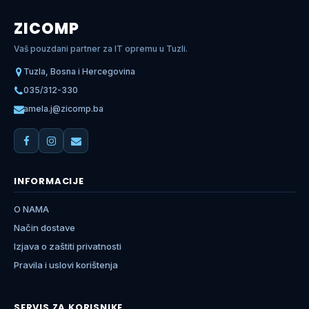
ZICOMP
Vaš pouzdani partner za IT opremu u Tuzli.
Tuzla, Bosna i Hercegovina
035/312-330
amela.j@zicomp.ba
INFORMACIJE
O NAMA
Način dostave
Izjava o zaštiti privatnosti
Pravila i uslovi korištenja
SERVIS ZA KORISNIKE