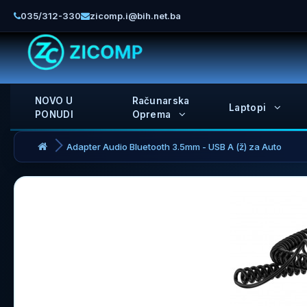
035/312-330
zicomp.i@bih.net.ba
NOVO U
Računarska
Laptopi
PONUDI
Oprema
Adapter Audio Bluetooth 3.5mm - USB A (ž) za Auto