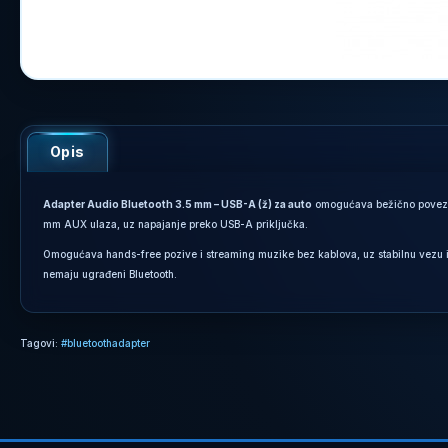
Opis
Adapter Audio Bluetooth 3.5 mm – USB-A (ž) za auto
omogućava bežično poveziva
mm AUX ulaza, uz napajanje preko USB-A priključka.
Omogućava hands-free pozive i streaming muzike bez kablova, uz stabilnu vezu i j
nemaju ugrađeni Bluetooth.
Tagovi:
#bluetoothadapter