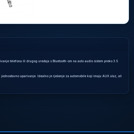
nje telefona ili drugog uređaja s Bluetooth-om na auto audio sistem preko 3.5
ednostavno uparivanje. Idealno je rješenje za automobile koji imaju AUX ulaz, ali