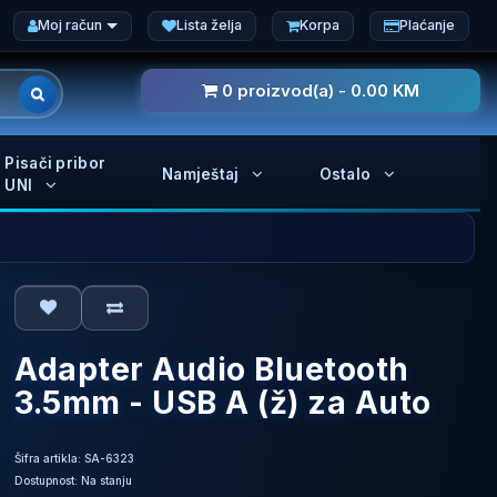
Moj račun
Lista želja
Korpa
Plaćanje
0 proizvod(a) - 0.00 KM
Pisači pribor
Namještaj
Ostalo
UNI
Adapter Audio Bluetooth
3.5mm - USB A (ž) za Auto
Šifra artikla: SA-6323
Dostupnost: Na stanju