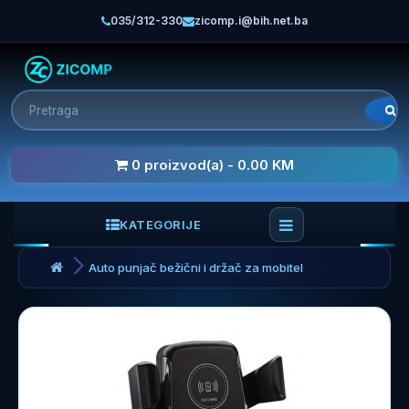
035/312-330
zicomp.i@bih.net.ba
0 proizvod(a) - 0.00 KM
KATEGORIJE
Auto punjač bežični i držač za mobitel