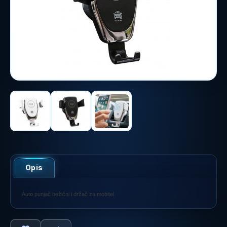
Opis
Auto punjač bežični i držač za mobitel