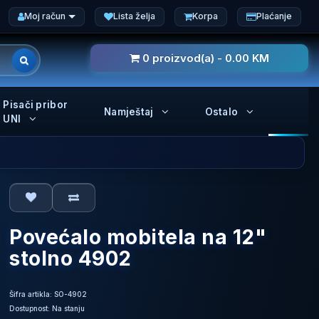
Moj račun
Lista želja
Korpa
Plaćanje
0 proizvod(a) - 0.00 KM
Pisači pribor
Namještaj
Ostalo
UNI
Povećalo mobitela na 12"
stolno 4902
Šifra artikla: SO-4902
Dostupnost: Na stanju