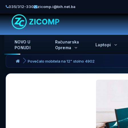
035/312-330
zicomp.i@bih.net.ba
NOVO U
Računarska
Laptopi
PONUDI
Oprema
Povećalo mobitela na 12" stolno 4902