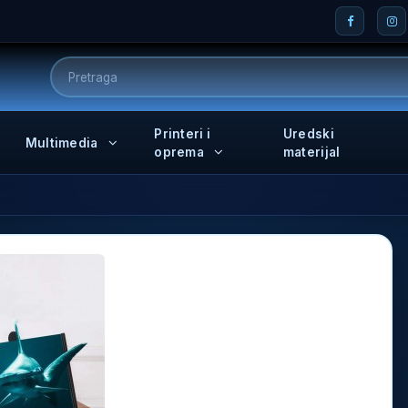
Printeri i
Uredski
Multimedia
oprema
materijal