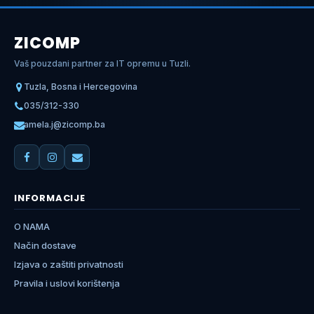
ZICOMP
Vaš pouzdani partner za IT opremu u Tuzli.
Tuzla, Bosna i Hercegovina
035/312-330
amela.j@zicomp.ba
INFORMACIJE
O NAMA
Način dostave
Izjava o zaštiti privatnosti
Pravila i uslovi korištenja