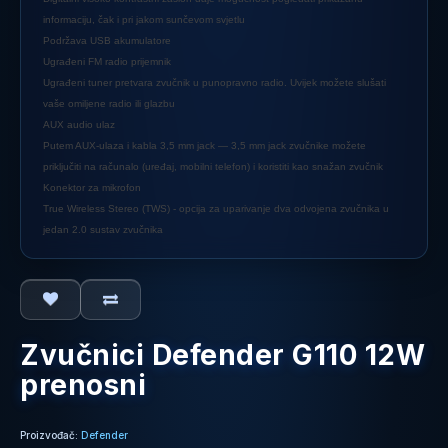
informaciju, čak i pri jakom sunčevom svjetlu
Podržava USB akumulatore
Ugrađeni FM radio prijemnik
Ugrađeni tuner pretvara zvučnik u punopravno radio. Uvijek možete slušati
vaše omiljene radio ili glazbu
AUX audio ulaz
Putem AUX-ulaza i kabla 3,5 mm jack — 3,5 mm jack zvučnike možete
priključiti na računalo (uređaj, mobilni telefon) i koristiti kao snažan zvučnik
Konektor za mikrofon
True Wireless Stereo (TWS) - opcija za uparivanje dva odvojena zvučnika u
jedan 2.0 sustav zvučnika
Zvučnici Defender G110 12W
prenosni
Proizvođač:
Defender