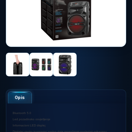
Opis
Bluetooth 5.0
Led pozadinsko osvjetljenje
Informacioni LED displej
Digitalni visoko kontrastni zaslon daje mogućnost pogledati prikazanu