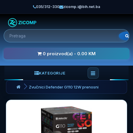
035/312-330
zicomp.i@bih.net.ba
0 proizvod(a) - 0.00 KM
KATEGORIJE
Zvučnici Defender G110 12W prenosni