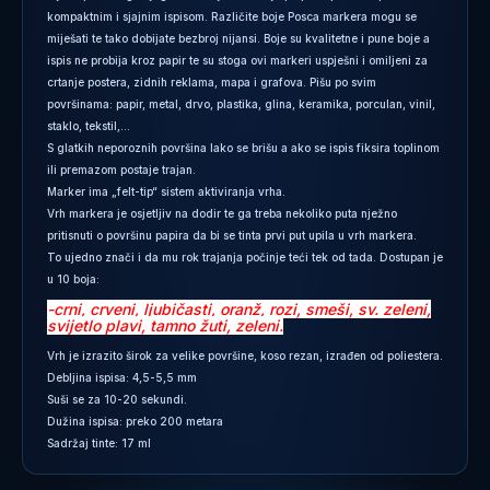
kompaktnim i sjajnim ispisom. Različite boje Posca markera mogu se
miješati te tako dobijate bezbroj nijansi. Boje su kvalitetne i pune boje a
ispis ne probija kroz papir te su stoga ovi markeri uspješni i omiljeni za
crtanje postera, zidnih reklama, mapa i grafova. Pišu po svim
površinama: papir, metal, drvo, plastika, glina, keramika, porculan, vinil,
staklo, tekstil,...
S glatkih neporoznih površina lako se brišu a ako se ispis fiksira toplinom
ili premazom postaje trajan.
Marker ima „felt-tip“ sistem aktiviranja vrha.
Vrh markera je osjetljiv na dodir te ga treba nekoliko puta nježno
pritisnuti o površinu papira da bi se tinta prvi put upila u vrh markera.
To ujedno znači i da mu rok trajanja počinje teći tek od tada. Dostupan je
u 10 boja:
-crni, crveni, ljubičasti, oranž, rozi, smeši, sv. zeleni,
svijetlo plavi, tamno žuti, zeleni.
Vrh je izrazito širok za velike površine, koso rezan, izrađen od poliestera.
Debljina ispisa: 4,5-5,5 mm
Suši se za 10-20 sekundi.
Dužina ispisa: preko 200 metara
Sadržaj tinte: 17 ml