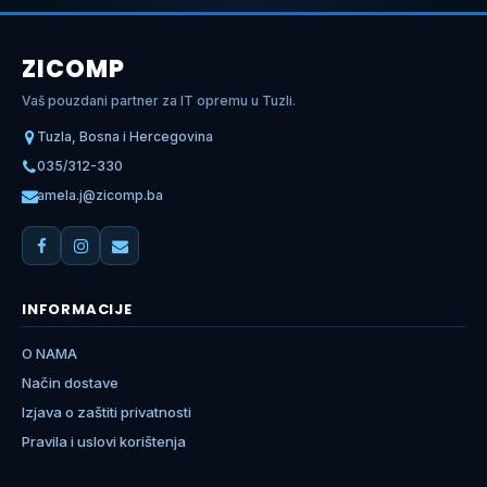
ZICOMP
Vaš pouzdani partner za IT opremu u Tuzli.
Tuzla, Bosna i Hercegovina
035/312-330
amela.j@zicomp.ba
INFORMACIJE
O NAMA
Način dostave
Izjava o zaštiti privatnosti
Pravila i uslovi korištenja