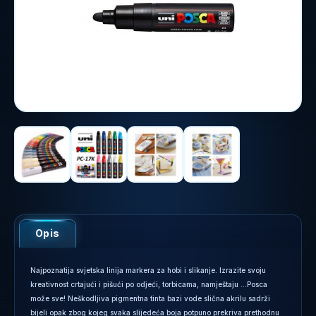
Opis
Najpoznatija svjetska linija markera za hobi i slikanje. Izrazite svoju
kreativnost crtajući i pišući po odjeći, torbicama, namještaju …Posca
može sve! Neškodljiva pigmentna tinta bazi vode slična akrilu sadrži
bijeli opak zbog kojeg svaka slijedeća boja potpuno prekriva prethodnu