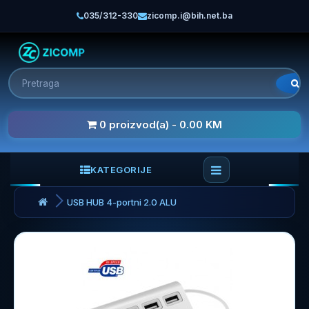
035/312-330
zicomp.i@bih.net.ba
0 proizvod(a) - 0.00 KM
KATEGORIJE
USB HUB 4-portni 2.0 ALU