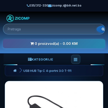
035/312-330
zicomp.i@bih.net.ba
0 proizvod(a) - 0.00 KM
KATEGORIJE
USB HUB Tip C 4-portni 3.0 T-111