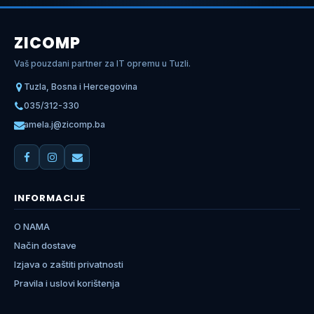
ZICOMP
Vaš pouzdani partner za IT opremu u Tuzli.
Tuzla, Bosna i Hercegovina
035/312-330
amela.j@zicomp.ba
INFORMACIJE
O NAMA
Način dostave
Izjava o zaštiti privatnosti
Pravila i uslovi korištenja