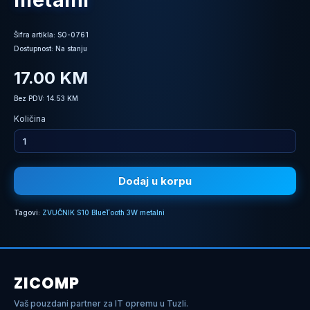
metalni
Šifra artikla: SO-0761
Dostupnost: Na stanju
17.00 KM
Bez PDV: 14.53 KM
Količina
Dodaj u korpu
Tagovi:
ZVUČNIK S10 BlueTooth 3W metalni
ZICOMP
Vaš pouzdani partner za IT opremu u Tuzli.