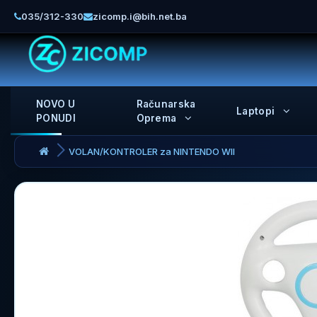
035/312-330
zicomp.i@bih.net.ba
NOVO U
Računarska
Laptopi
PONUDI
Oprema
VOLAN/KONTROLER za NINTENDO WII