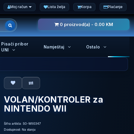
Moj račun
Lista želja
Korpa
Plaćanje
0 proizvod(a) - 0.00 KM
Pisači pribor
Namještaj
Ostalo
UNI
VOLAN/KONTROLER za
NINTENDO WII
Šifra artikla: SO-WII0347
Dostupnost: Na stanju