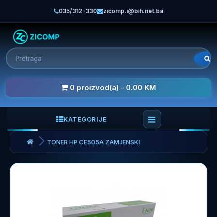
035/312-330
zicomp.i@bih.net.ba
0 proizvod(a) - 0.00 KM
KATEGORIJE
TONER HP CE505A ZAMJENSKI