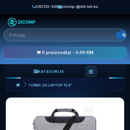
035/312-330
zicomp.i@bih.net.ba
0 proizvod(a) - 0.00 KM
KATEGORIJE
TORBA ZA LAPTOP 15.6"