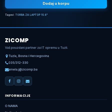
Dodaj u korpu
Tagovi:
TORBA ZA LAPTOP 15.6"
ZICOMP
Vaš pouzdani partner za IT opremu u Tuzli.
Tuzla, Bosna i Hercegovina
035/312-330
amela.j@zicomp.ba
INFORMACIJE
O NAMA