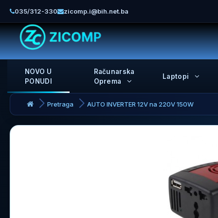
035/312-330
zicomp.i@bih.net.ba
NOVO U
Računarska
Laptopi
PONUDI
Oprema
Pretraga
AUTO INVERTER 12V na 220V 150W