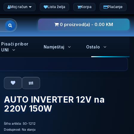
Moj račun
Lista želja
Korpa
Plaćanje
0 proizvod(a) - 0.00 KM
Pisači pribor
Namještaj
Ostalo
UNI
AUTO INVERTER 12V na
220V 150W
Šifra artikla: SO-1212
Dostupnost: Na stanju