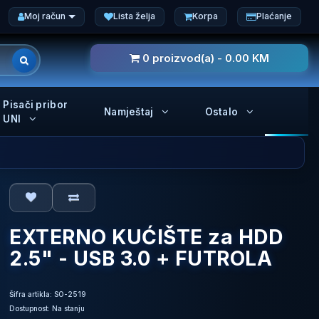
Moj račun
Lista želja
Korpa
Plaćanje
0 proizvod(a) - 0.00 KM
Pisači pribor
Namještaj
Ostalo
UNI
EXTERNO KUĆIŠTE za HDD
2.5" - USB 3.0 + FUTROLA
Šifra artikla: SO-2519
Dostupnost: Na stanju