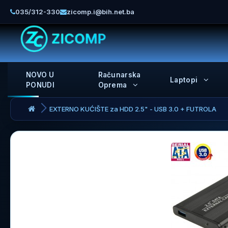
035/312-330
zicomp.i@bih.net.ba
NOVO U
Računarska
Laptopi
PONUDI
Oprema
EXTERNO KUĆIŠTE za HDD 2.5" - USB 3.0 + FUTROLA