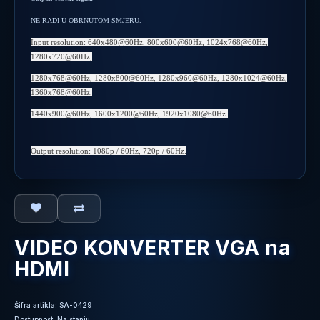
NE RADI U OBRNUTOM SMJERU.
Input resolution: 640x480@60Hz, 800x600@60Hz, 1024x768@60Hz,
1280x720@60Hz,
1280x768@60Hz, 1280x800@60Hz, 1280x960@60Hz, 1280x1024@60Hz,
1360x768@60Hz,
1440x900@60Hz, 1600x1200@60Hz, 1920x1080@60Hz
Output resolution: 1080p / 60Hz, 720p / 60Hz.
VIDEO KONVERTER VGA na
HDMI
Šifra artikla: SA-0429
Dostupnost: Na stanju