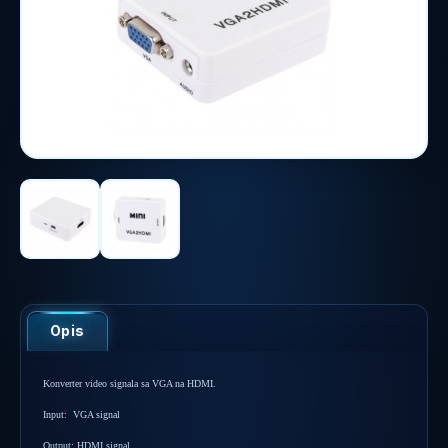
Opis
Konverter video signala sa VGA na HDMI.
Input: VGA signal
Output: HDMI signal