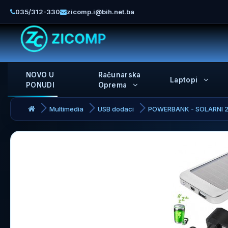
035/312-330
zicomp.i@bih.net.ba
NOVO U
Računarska
Laptopi
PONUDI
Oprema
Multimedia
USB dodaci
POWERBANK - SOLARNI