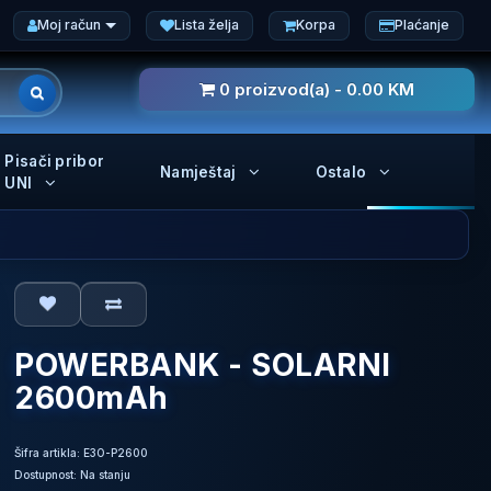
Moj račun
Lista želja
Korpa
Plaćanje
0 proizvod(a) - 0.00 KM
Pisači pribor
Namještaj
Ostalo
UNI
POWERBANK - SOLARNI
2600mAh
Šifra artikla: E3O-P2600
Dostupnost: Na stanju