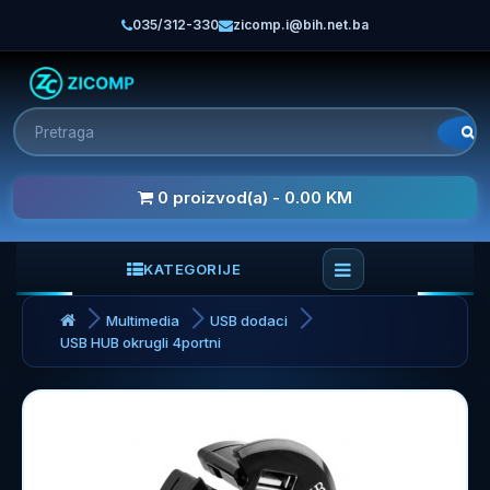
035/312-330
zicomp.i@bih.net.ba
0 proizvod(a) - 0.00 KM
KATEGORIJE
Multimedia
USB dodaci
USB HUB okrugli 4portni