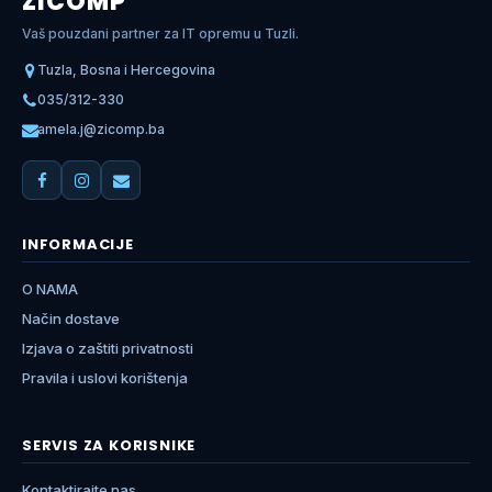
ZICOMP
Vaš pouzdani partner za IT opremu u Tuzli.
Tuzla, Bosna i Hercegovina
035/312-330
amela.j@zicomp.ba
INFORMACIJE
O NAMA
Način dostave
Izjava o zaštiti privatnosti
Pravila i uslovi korištenja
SERVIS ZA KORISNIKE
Kontaktirajte nas