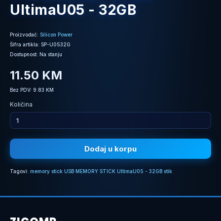
UltimaU05 - 32GB
Proizvođač:
Silicon Power
Šifra artikla: SP-U0532G
Dostupnost: Na stanju
11.50 KM
Bez PDV: 9.83 KM
Količina
Dodaj u korpu
Tagovi:
memory stick USB MEMORY STICK UltimaU05 - 32GB stik