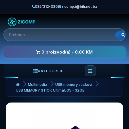
035/312-330
zicomp.i@bih.net.ba
0 proizvod(a) - 0.00 KM
KATEGORIJE
Multimedia
USB memory stickovi
USB MEMORY STICK UltimaU05 - 32GB