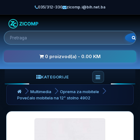
035/312-330
zicomp.i@bih.net.ba
0 proizvod(a) - 0.00 KM
KATEGORIJE
Multimedia
Oprema za mobitele
Povećalo mobitela na 12" stolno 4902