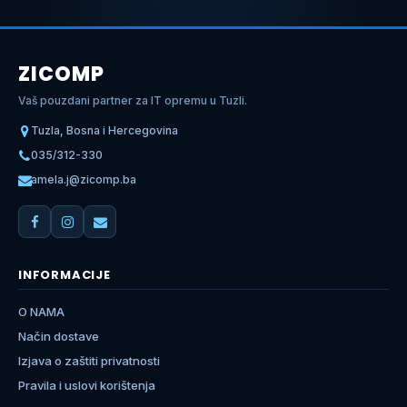
ZICOMP
Vaš pouzdani partner za IT opremu u Tuzli.
Tuzla, Bosna i Hercegovina
035/312-330
amela.j@zicomp.ba
INFORMACIJE
O NAMA
Način dostave
Izjava o zaštiti privatnosti
Pravila i uslovi korištenja