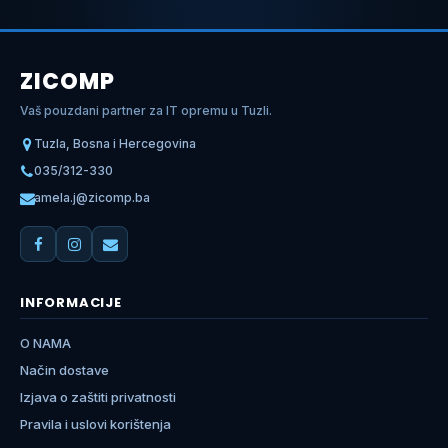
ZICOMP
Vaš pouzdani partner za IT opremu u Tuzli.
Tuzla, Bosna i Hercegovina
035/312-330
amela.j@zicomp.ba
INFORMACIJE
O NAMA
Način dostave
Izjava o zaštiti privatnosti
Pravila i uslovi korištenja