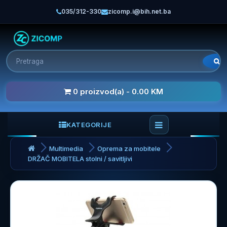
035/312-330
zicomp.i@bih.net.ba
0 proizvod(a) - 0.00 KM
KATEGORIJE
Multimedia
Oprema za mobitele
DRŽAČ MOBITELA stolni / savitljivi