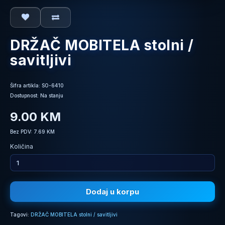
DRŽAČ MOBITELA stolni /
savitljivi
Šifra artikla: SO-6410
Dostupnost: Na stanju
9.00 KM
Bez PDV: 7.69 KM
Količina
Dodaj u korpu
Tagovi:
DRŽAČ MOBITELA stolni / savitljivi