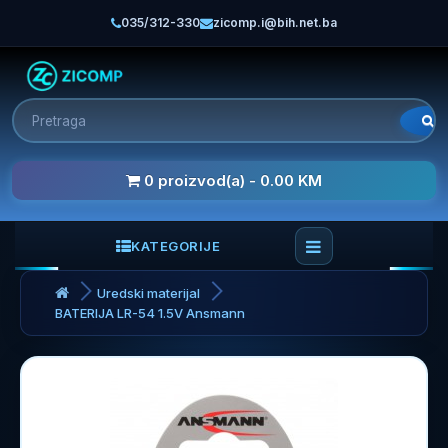
035/312-330
zicomp.i@bih.net.ba
0 proizvod(a) - 0.00 KM
KATEGORIJE
Uredski materijal
BATERIJA LR-54 1.5V Ansmann