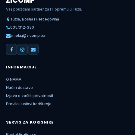
ZICOMP
Vaš pouzdani partner za IT opremu u Tuzli.
Tuzla, Bosna i Hercegovina
035/312-330
amela.j@zicomp.ba
INFORMACIJE
O NAMA
Način dostave
Izjava o zaštiti privatnosti
Pravila i uslovi korištenja
SERVIS ZA KORISNIKE
Kontaktirajte nas