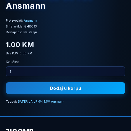
Ansmann
Proizvođač:
Ansmann
Šifra artikla: G-B5313
Dostupnost: Na stanju
1.00 KM
Bez PDV: 0.85 KM
Količina
Dodaj u korpu
Tagovi:
BATERIJA LR-54 1.5V Ansmann