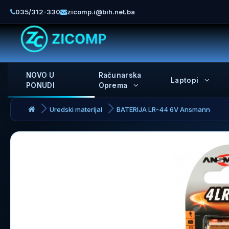
035/312-330
zicomp.i@bih.net.ba
NOVO U
Računarska
Laptopi
PONUDI
Oprema
Uredski materijal
BATERIJA LR-44 6V Ansmann