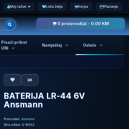
Moj račun
Lista želja
Korpa
Plaćanje
0 proizvod(a) - 0.00 KM
Pisači pribor
Namještaj
Ostalo
UNI
BATERIJA LR-44 6V
Ansmann
Proizvođač:
Ansmann
Šifra artikla: G-B1352