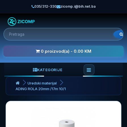
035/312-330
zicomp.i@bih.net.ba
0 proizvod(a) - 0.00 KM
KATEGORIJE
Uredski materijal
ADING ROLA 20mm /17m 10/1