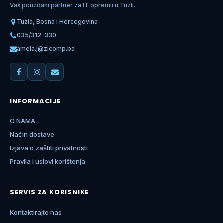
Vaš pouzdani partner za IT opremu u Tuzli.
Tuzla, Bosna i Hercegovina
035/312-330
amela.j@zicomp.ba
INFORMACIJE
O NAMA
Način dostave
Izjava o zaštiti privatnosti
Pravila i uslovi korištenja
SERVIS ZA KORISNIKE
Kontaktirajte nas