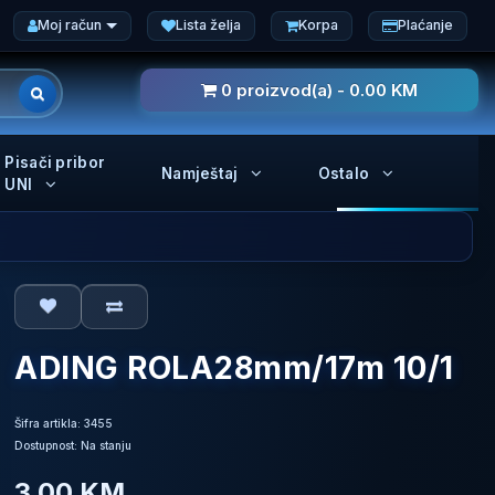
Moj račun
Lista želja
Korpa
Plaćanje
0 proizvod(a) - 0.00 KM
Pisači pribor
Namještaj
Ostalo
UNI
ADING ROLA28mm/17m 10/1
Šifra artikla: 3455
Dostupnost: Na stanju
3.00 KM