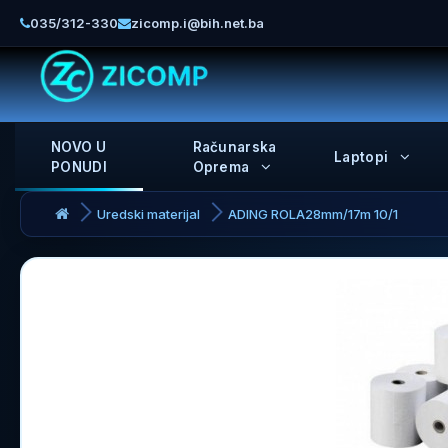
035/312-330
zicomp.i@bih.net.ba
NOVO U
Računarska
Laptopi
PONUDI
Oprema
Uredski materijal
ADING ROLA28mm/17m 10/1